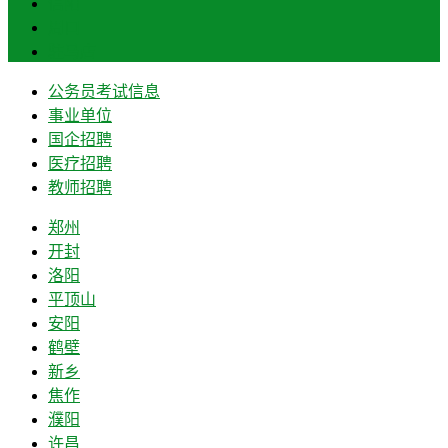
信阳
周口
驻马店
公务员考试信息
事业单位
国企招聘
医疗招聘
教师招聘
郑州
开封
洛阳
平顶山
安阳
鹤壁
新乡
焦作
濮阳
许昌