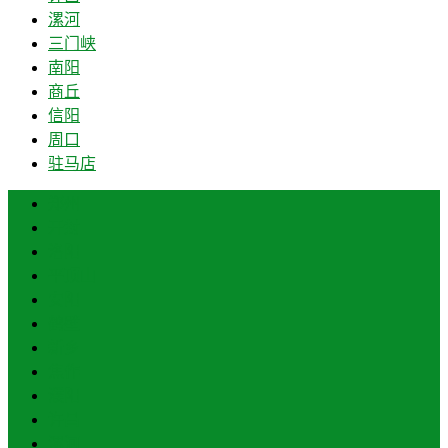
漯河
三门峡
南阳
商丘
信阳
周口
驻马店
郑州
开封
洛阳
平顶山
安阳
鹤壁
新乡
焦作
濮阳
许昌
漯河