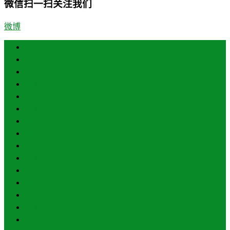
微信扫一扫关注我们
微博
首页
郑州
开封
洛阳
平顶山
安阳
鹤壁
新乡
焦作
濮阳
许昌
漯河
三门峡
南阳
商丘