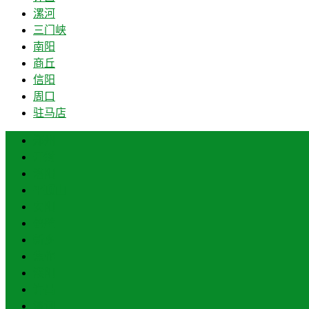
漯河
三门峡
南阳
商丘
信阳
周口
驻马店
郑州
开封
洛阳
平顶山
安阳
鹤壁
新乡
焦作
濮阳
许昌
漯河