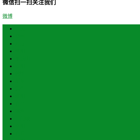
微信扫一扫关注我们
微博
首页
郑州
开封
洛阳
平顶山
安阳
鹤壁
新乡
焦作
濮阳
许昌
漯河
三门峡
南阳
商丘