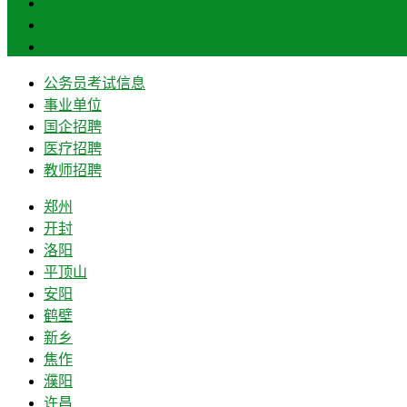
信阳
周口
驻马店
公务员考试信息
事业单位
国企招聘
医疗招聘
教师招聘
郑州
开封
洛阳
平顶山
安阳
鹤壁
新乡
焦作
濮阳
许昌