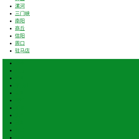
漯河
三门峡
南阳
商丘
信阳
周口
驻马店
郑州
开封
洛阳
平顶山
安阳
鹤壁
新乡
焦作
濮阳
许昌
漯河