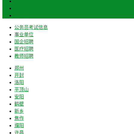
信阳
周口
驻马店
公务员考试信息
事业单位
国企招聘
医疗招聘
教师招聘
郑州
开封
洛阳
平顶山
安阳
鹤壁
新乡
焦作
濮阳
许昌