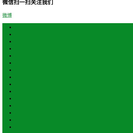
微信扫一扫关注我们
微博
首页
郑州
开封
洛阳
平顶山
安阳
鹤壁
新乡
焦作
濮阳
许昌
漯河
三门峡
南阳
商丘