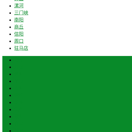
漯河
三门峡
南阳
商丘
信阳
周口
驻马店
郑州
开封
洛阳
平顶山
安阳
鹤壁
新乡
焦作
濮阳
许昌
漯河