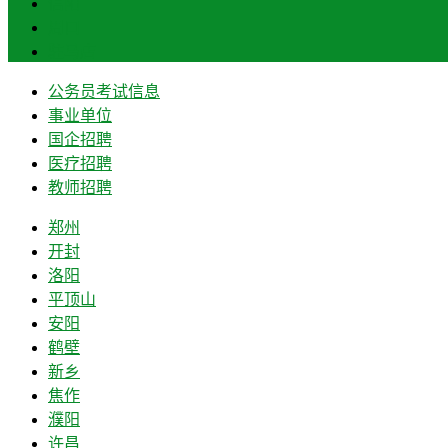
信阳
周口
驻马店
公务员考试信息
事业单位
国企招聘
医疗招聘
教师招聘
郑州
开封
洛阳
平顶山
安阳
鹤壁
新乡
焦作
濮阳
许昌