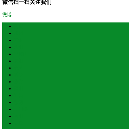
微信扫一扫关注我们
微博
首页
郑州
开封
洛阳
平顶山
安阳
鹤壁
新乡
焦作
濮阳
许昌
漯河
三门峡
南阳
商丘