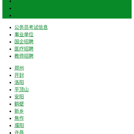
信阳
周口
驻马店
公务员考试信息
事业单位
国企招聘
医疗招聘
教师招聘
郑州
开封
洛阳
平顶山
安阳
鹤壁
新乡
焦作
濮阳
许昌