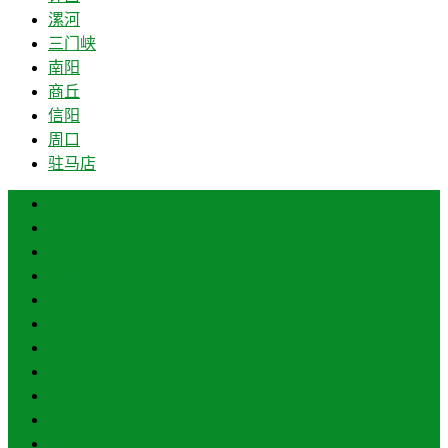
漯河
三门峡
南阳
商丘
信阳
周口
驻马店
郑州
开封
洛阳
平顶山
安阳
鹤壁
新乡
焦作
濮阳
许昌
漯河