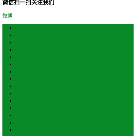
微信扫一扫关注我们
微博
首页
郑州
开封
洛阳
平顶山
安阳
鹤壁
新乡
焦作
濮阳
许昌
漯河
三门峡
南阳
商丘