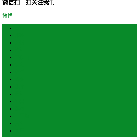
微信扫一扫关注我们
微博
首页
郑州
开封
洛阳
平顶山
安阳
鹤壁
新乡
焦作
濮阳
许昌
漯河
三门峡
南阳
商丘