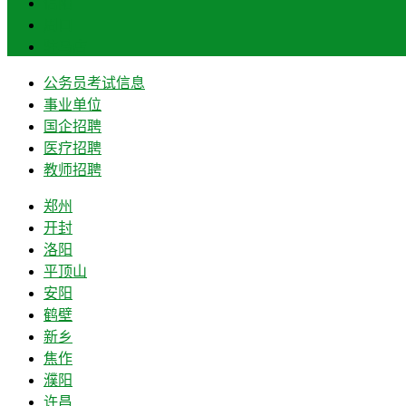
信阳
周口
驻马店
公务员考试信息
事业单位
国企招聘
医疗招聘
教师招聘
郑州
开封
洛阳
平顶山
安阳
鹤壁
新乡
焦作
濮阳
许昌