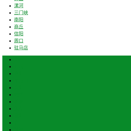
漯河
三门峡
南阳
商丘
信阳
周口
驻马店
郑州
开封
洛阳
平顶山
安阳
鹤壁
新乡
焦作
濮阳
许昌
漯河