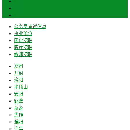
信阳
周口
驻马店
公务员考试信息
事业单位
国企招聘
医疗招聘
教师招聘
郑州
开封
洛阳
平顶山
安阳
鹤壁
新乡
焦作
濮阳
许昌