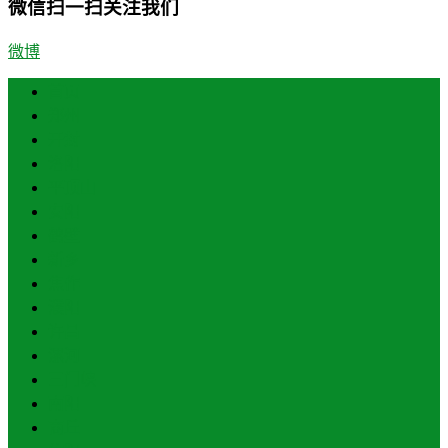
微信扫一扫关注我们
微博
首页
郑州
开封
洛阳
平顶山
安阳
鹤壁
新乡
焦作
濮阳
许昌
漯河
三门峡
南阳
商丘