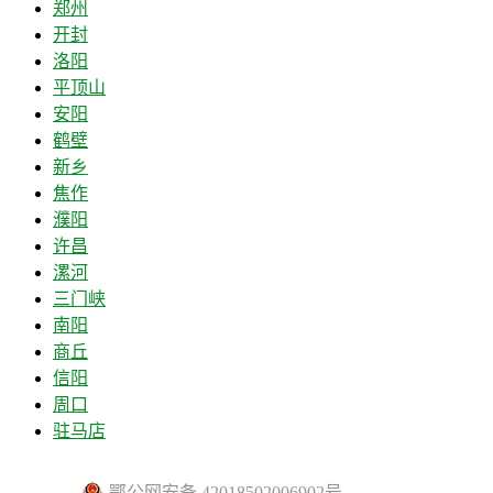
郑州
开封
洛阳
平顶山
安阳
鹤壁
新乡
焦作
濮阳
许昌
漯河
三门峡
南阳
商丘
信阳
周口
驻马店
鄂公网安备 42018502006902号