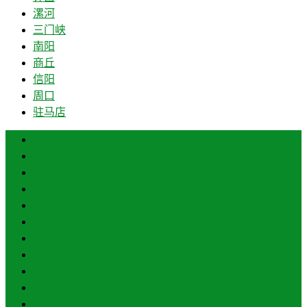
漯河
三门峡
南阳
商丘
信阳
周口
驻马店
郑州
开封
洛阳
平顶山
安阳
鹤壁
新乡
焦作
濮阳
许昌
漯河