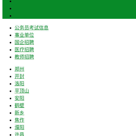
信阳
周口
驻马店
公务员考试信息
事业单位
国企招聘
医疗招聘
教师招聘
郑州
开封
洛阳
平顶山
安阳
鹤壁
新乡
焦作
濮阳
许昌