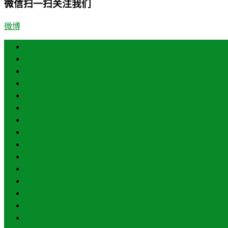
微信扫一扫关注我们
微博
首页
郑州
开封
洛阳
平顶山
安阳
鹤壁
新乡
焦作
濮阳
许昌
漯河
三门峡
南阳
商丘