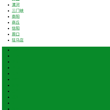
漯河
三门峡
南阳
商丘
信阳
周口
驻马店
郑州
开封
洛阳
平顶山
安阳
鹤壁
新乡
焦作
濮阳
许昌
漯河