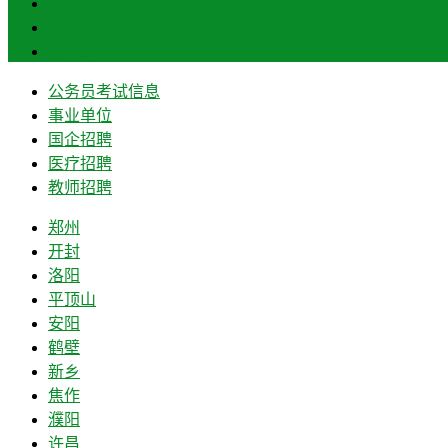
信阳
周口
驻马店
公务员考试信息
事业单位
国企招聘
医疗招聘
教师招聘
郑州
开封
洛阳
平顶山
安阳
鹤壁
新乡
焦作
濮阳
许昌