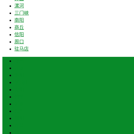
漯河
三门峡
南阳
商丘
信阳
周口
驻马店
郑州
开封
洛阳
平顶山
安阳
鹤壁
新乡
焦作
濮阳
许昌
漯河