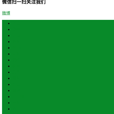
微信扫一扫关注我们
微博
首页
郑州
开封
洛阳
平顶山
安阳
鹤壁
新乡
焦作
濮阳
许昌
漯河
三门峡
南阳
商丘