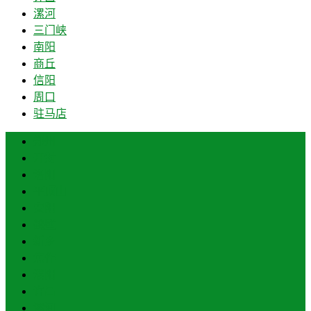
漯河
三门峡
南阳
商丘
信阳
周口
驻马店
郑州
开封
洛阳
平顶山
安阳
鹤壁
新乡
焦作
濮阳
许昌
漯河