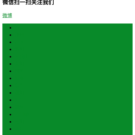
微信扫一扫关注我们
微博
首页
郑州
开封
洛阳
平顶山
安阳
鹤壁
新乡
焦作
濮阳
许昌
漯河
三门峡
南阳
商丘