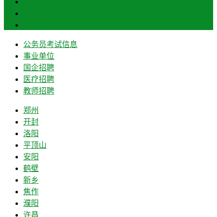
信阳
周口
驻马店
公务员考试信息
事业单位
国企招聘
医疗招聘
教师招聘
郑州
开封
洛阳
平顶山
安阳
鹤壁
新乡
焦作
濮阳
许昌