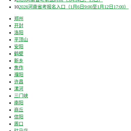
10
2026河南省考报名入口（1月6日9:00至1月12日17:00）
郑州
开封
洛阳
平顶山
安阳
鹤壁
新乡
焦作
濮阳
许昌
漯河
三门峡
南阳
商丘
信阳
周口
驻马店