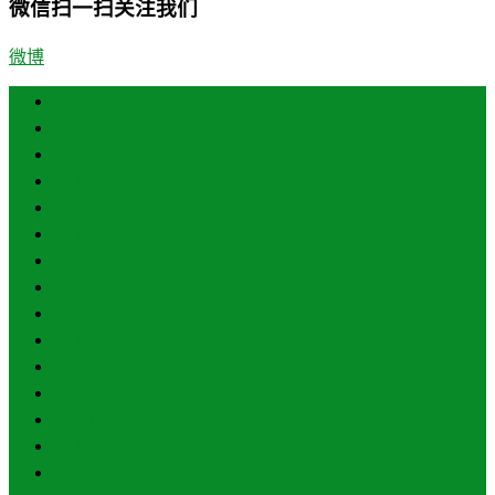
微信扫一扫关注我们
微博
首页
郑州
开封
洛阳
平顶山
安阳
鹤壁
新乡
焦作
濮阳
许昌
漯河
三门峡
南阳
商丘