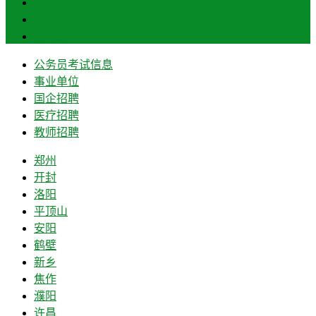
信阳
周口
驻马店
公务员考试信息
事业单位
国企招聘
医疗招聘
教师招聘
郑州
开封
洛阳
平顶山
安阳
鹤壁
新乡
焦作
濮阳
许昌