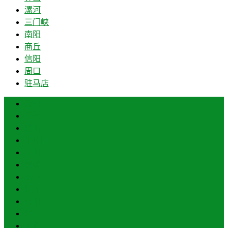
漯河
三门峡
南阳
商丘
信阳
周口
驻马店
郑州
开封
洛阳
平顶山
安阳
鹤壁
新乡
焦作
濮阳
许昌
漯河