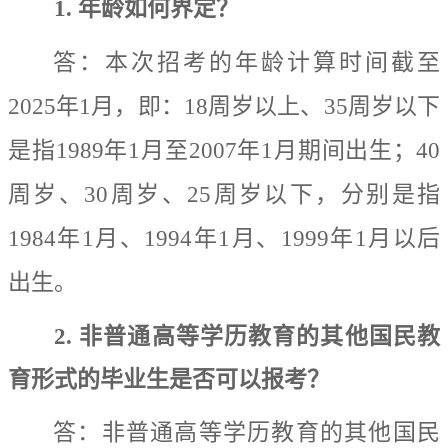
1.
年龄如何界定？
答：本次招考的
年龄计算时间截
至
202
5
年
1
月，
即：
18
周岁以上、
35
周岁以下
是指
198
9
年
1
月至
200
7
年
1
月
期间
出生
；
40
周岁、
30
周岁、
25
周岁以下
，
分别是指
198
4
年
1
月、
19
9
4
年
1
月、
199
9
年
1
月以后
出生。
2.
非普通高等学历教育的其他国民教
育形式的毕业生是否可以报考？
答：非普通高等学历教育的其他国民