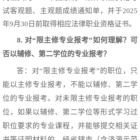
试
客观题、
主观题成绩通知单，
并于
2025
年
9
月
30
日前取得相应法律职业资格证书。
8.
对
“
限主修专业报考
”
如何理解？
可
否以辅修
、
第二学位
的
专业报考？
答：
对
“
限主修专业报考
”
的职位，只
能以主修专业报考，不能以辅修、第二学
位的专业报考。对未限主修专业报考的职
位，
如果以
辅修、第二学位等形式学习过
职位要求的专业课程，并能够提交相关证
书等证明材料的，
经
省辖市
（含济源示范