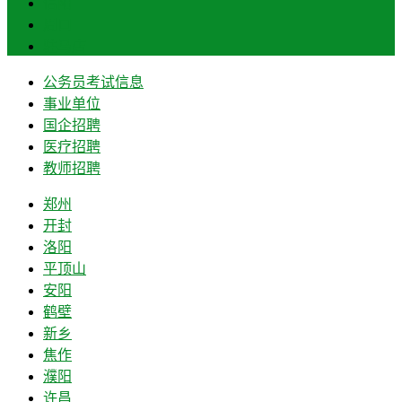
信阳
周口
驻马店
公务员考试信息
事业单位
国企招聘
医疗招聘
教师招聘
郑州
开封
洛阳
平顶山
安阳
鹤壁
新乡
焦作
濮阳
许昌