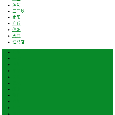
漯河
三门峡
南阳
商丘
信阳
周口
驻马店
郑州
开封
洛阳
平顶山
安阳
鹤壁
新乡
焦作
濮阳
许昌
漯河