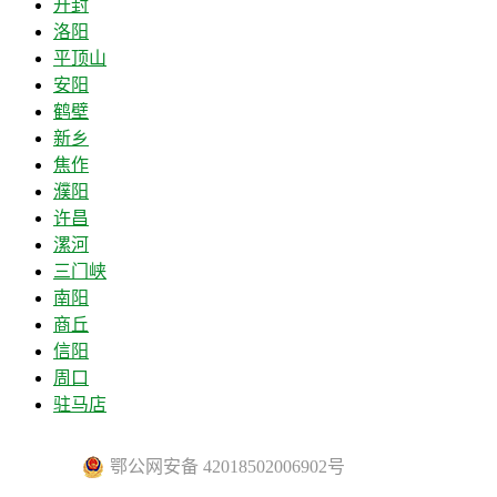
开封
洛阳
平顶山
安阳
鹤壁
新乡
焦作
濮阳
许昌
漯河
三门峡
南阳
商丘
信阳
周口
驻马店
鄂公网安备 42018502006902号