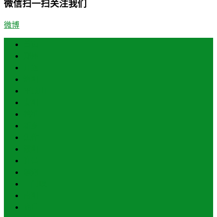
微信扫一扫关注我们
微博
首页
郑州
开封
洛阳
平顶山
安阳
鹤壁
新乡
焦作
濮阳
许昌
漯河
三门峡
南阳
商丘