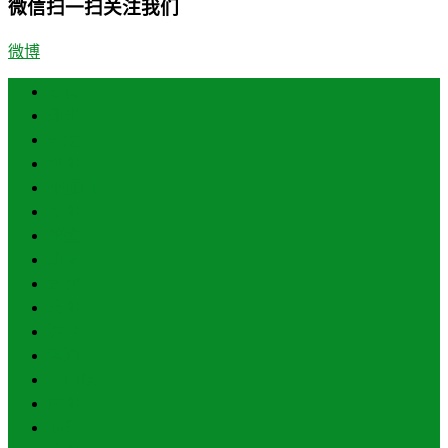
微信扫一扫关注我们
微博
首页
郑州
开封
洛阳
平顶山
安阳
鹤壁
新乡
焦作
濮阳
许昌
漯河
三门峡
南阳
商丘