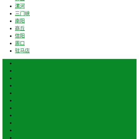
漯河
三门峡
南阳
商丘
信阳
周口
驻马店
郑州
开封
洛阳
平顶山
安阳
鹤壁
新乡
焦作
濮阳
许昌
漯河