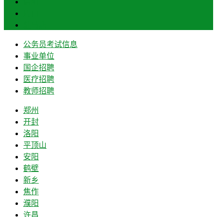
信阳
周口
驻马店
公务员考试信息
事业单位
国企招聘
医疗招聘
教师招聘
郑州
开封
洛阳
平顶山
安阳
鹤壁
新乡
焦作
濮阳
许昌