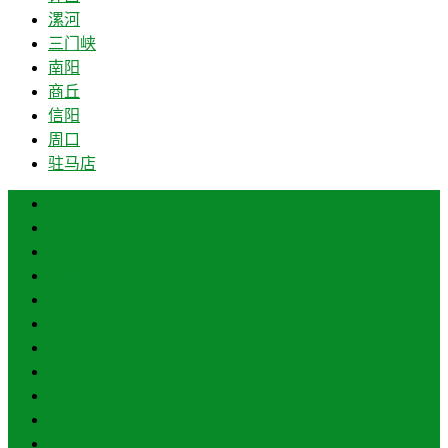
漯河
三门峡
南阳
商丘
信阳
周口
驻马店
郑州
开封
洛阳
平顶山
安阳
鹤壁
新乡
焦作
濮阳
许昌
漯河