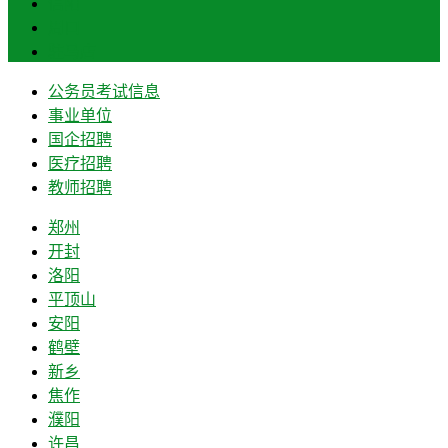
信阳
周口
驻马店
公务员考试信息
事业单位
国企招聘
医疗招聘
教师招聘
郑州
开封
洛阳
平顶山
安阳
鹤壁
新乡
焦作
濮阳
许昌