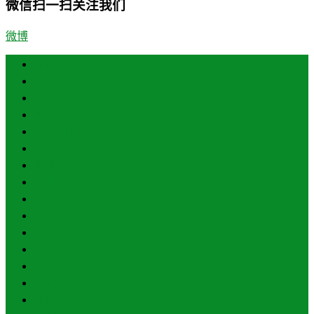
微信扫一扫关注我们
微博
首页
郑州
开封
洛阳
平顶山
安阳
鹤壁
新乡
焦作
濮阳
许昌
漯河
三门峡
南阳
商丘