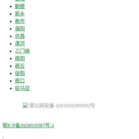
鹤壁
新乡
焦作
濮阳
许昌
漯河
三门峡
南阳
商丘
信阳
周口
驻马店
鄂公网安备 42018502006902号
鄂ICP备2020019387号-3
.