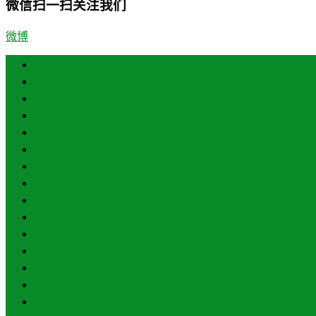
微信扫一扫关注我们
微博
首页
郑州
开封
洛阳
平顶山
安阳
鹤壁
新乡
焦作
濮阳
许昌
漯河
三门峡
南阳
商丘