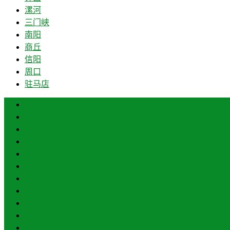
漯河
三门峡
南阳
商丘
信阳
周口
驻马店
郑州
开封
洛阳
平顶山
安阳
鹤壁
新乡
焦作
濮阳
许昌
漯河