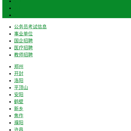
信阳
周口
驻马店
公务员考试信息
事业单位
国企招聘
医疗招聘
教师招聘
郑州
开封
洛阳
平顶山
安阳
鹤壁
新乡
焦作
濮阳
许昌