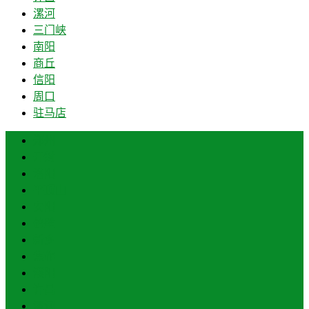
漯河
三门峡
南阳
商丘
信阳
周口
驻马店
郑州
开封
洛阳
平顶山
安阳
鹤壁
新乡
焦作
濮阳
许昌
漯河