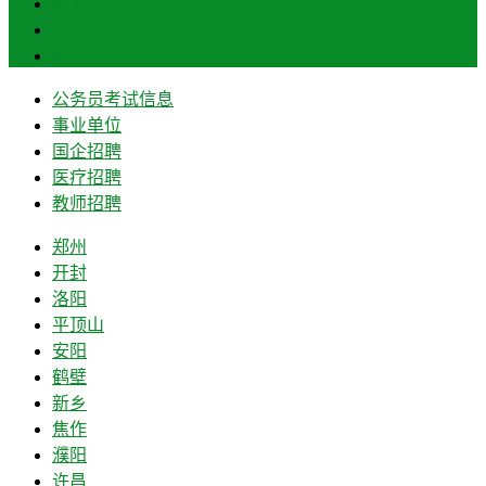
信阳
周口
驻马店
公务员考试信息
事业单位
国企招聘
医疗招聘
教师招聘
郑州
开封
洛阳
平顶山
安阳
鹤壁
新乡
焦作
濮阳
许昌