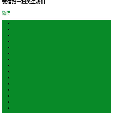
微信扫一扫关注我们
微博
首页
郑州
开封
洛阳
平顶山
安阳
鹤壁
新乡
焦作
濮阳
许昌
漯河
三门峡
南阳
商丘