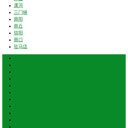
漯河
三门峡
南阳
商丘
信阳
周口
驻马店
郑州
开封
洛阳
平顶山
安阳
鹤壁
新乡
焦作
濮阳
许昌
漯河