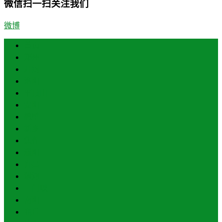
微信扫一扫关注我们
微博
首页
郑州
开封
洛阳
平顶山
安阳
鹤壁
新乡
焦作
濮阳
许昌
漯河
三门峡
南阳
商丘