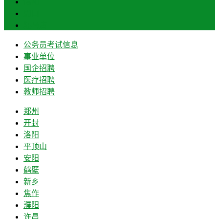
信阳
周口
驻马店
公务员考试信息
事业单位
国企招聘
医疗招聘
教师招聘
郑州
开封
洛阳
平顶山
安阳
鹤壁
新乡
焦作
濮阳
许昌