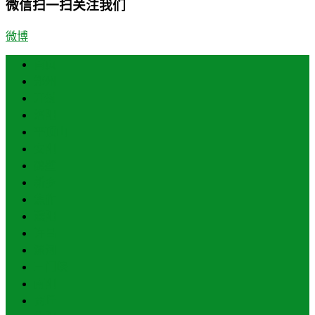
微信扫一扫关注我们
微博
首页
郑州
开封
洛阳
平顶山
安阳
鹤壁
新乡
焦作
濮阳
许昌
漯河
三门峡
南阳
商丘