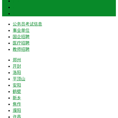
信阳
周口
驻马店
公务员考试信息
事业单位
国企招聘
医疗招聘
教师招聘
郑州
开封
洛阳
平顶山
安阳
鹤壁
新乡
焦作
濮阳
许昌