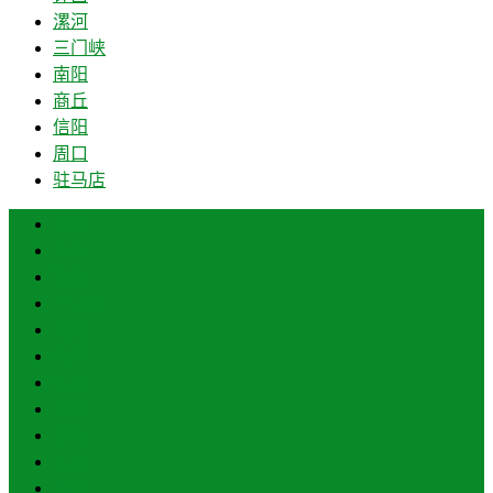
漯河
三门峡
南阳
商丘
信阳
周口
驻马店
郑州
开封
洛阳
平顶山
安阳
鹤壁
新乡
焦作
濮阳
许昌
漯河