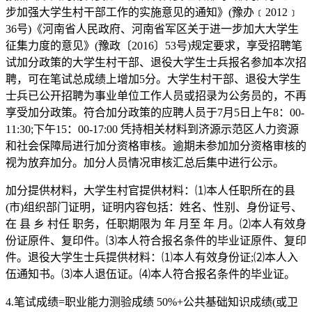
步加强大学生村干部工作的实施意见的通知》(豫办﹝2012﹞
36号)《河南省人民政府、河南省军区关于进一步加大大学生
征集力度的意见》(豫政〔2016〕53号)规定要求，享受招聘笔
试加分政策的大学生村干部、退役大学生士兵报名参加本次招
聘，可在笔试总成绩上增加5分。大学生村干部、退役大学生
士兵已公开招聘为事业单位工作人员或招录为公务员的，不再
享受加分政策。符合加分政策的应聘人员于7月5日上午8：00-
11:30;下午15：00-17:00 凭持相关材料到济源示范区人力资源
和社会保障局进行加分资格审核。逾期未参加加分资格审核的
视为放弃加分。加分人员情况审核汇总后集中进行公示。
加分提供材料，大学生村官提供材料：⑴本人任职所在的县
(市)组织部门证明，证明内容包括：姓名、性别、身份证号、
在 县 乡 村任 职务，任职期限为 年 月至 年 月。⑵本人有效身
份证原件、复印件。⑶本人符合报名条件的毕业证原件、复印
件。退役大学生士兵提供材料：⑴本人有效身份证;⑵本人入
伍通知书。⑶本人退伍证。⑷本人符合报名条件的毕业证。
4.笔试成绩=职业能力测验成绩 50%+公共基础知识成绩(或卫