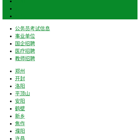
信阳
周口
驻马店
公务员考试信息
事业单位
国企招聘
医疗招聘
教师招聘
郑州
开封
洛阳
平顶山
安阳
鹤壁
新乡
焦作
濮阳
许昌