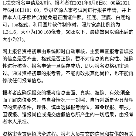
1.提交报名申请及初审。报考者在2021年6月8日8：00至2021
年6月10日18：00，登录济源人事考试网进行报名申请，并上
传本人电子照片(近期免冠正面证件照，红底、蓝底、白底均
可，jpg格式，利用图片软件制作时，照片宽高比例约为
1.3:1.6，大小为130 160像素，50kb以下，最终效果以输出后的
大小为准)。
网上报名资格初审由系统即时自动审核，主要审查报考者填报
的信息是否齐全、格式是否正确，暂不对信息的真实性、准确
性进行核查。报名申请一旦保存成功，即为报名资格初审通
过。通过资格初审的报考者，不能再改报其他岗位，也不能再
修改任何报考信息。
报考者应确保提交的报考信息全面、真实、准确、有效;须全
面了解岗位要求，与自身情况一一对照，自行判断是否具备相
应的资格条件，理性、慎重选择报考岗位，避免误报、错报。
因误报、错报岗位或提交虚假信息所产生的一切后果，由报考
者本人承担。
资格审查贯穿招聘全过程。报考人员提交的信息和提供的有关