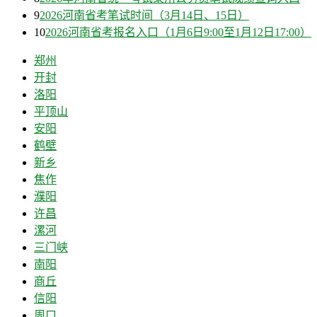
9
2026河南省考笔试时间（3月14日、15日）
10
2026河南省考报名入口（1月6日9:00至1月12日17:00）
郑州
开封
洛阳
平顶山
安阳
鹤壁
新乡
焦作
濮阳
许昌
漯河
三门峡
南阳
商丘
信阳
周口