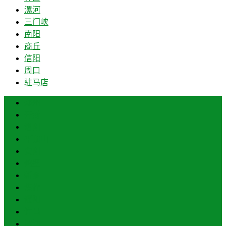
漯河
三门峡
南阳
商丘
信阳
周口
驻马店
郑州
开封
洛阳
平顶山
安阳
鹤壁
新乡
焦作
濮阳
许昌
漯河