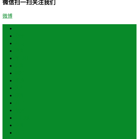
微信扫一扫关注我们
微博
首页
郑州
开封
洛阳
平顶山
安阳
鹤壁
新乡
焦作
濮阳
许昌
漯河
三门峡
南阳
商丘