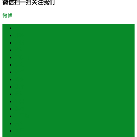
微信扫一扫关注我们
微博
首页
郑州
开封
洛阳
平顶山
安阳
鹤壁
新乡
焦作
濮阳
许昌
漯河
三门峡
南阳
商丘