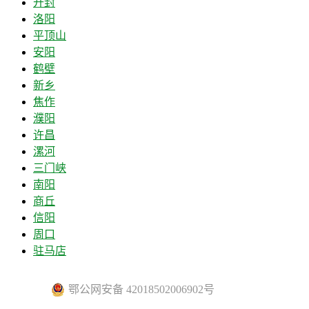
开封
洛阳
平顶山
安阳
鹤壁
新乡
焦作
濮阳
许昌
漯河
三门峡
南阳
商丘
信阳
周口
驻马店
鄂公网安备 42018502006902号