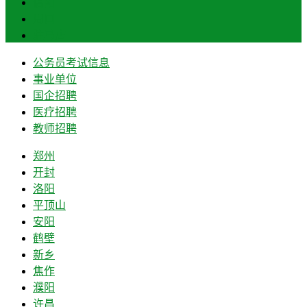
信阳
周口
驻马店
公务员考试信息
事业单位
国企招聘
医疗招聘
教师招聘
郑州
开封
洛阳
平顶山
安阳
鹤壁
新乡
焦作
濮阳
许昌