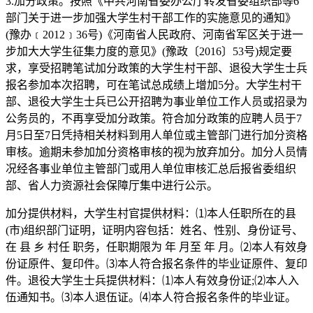
3.加分政策。按照《中共河南省委办公厅转发省委组织部等6
部门关于进一步加强大学生村干部工作的实施意见的通知》
(豫办﹝2012﹞36号)《河南省人民政府、河南省军区关于进一
步加大大学生征集力度的意见》(豫政〔2016〕53号)规定要
求，享受招聘笔试加分政策的大学生村干部、退役大学生士兵
报名参加本次招聘，可在笔试总成绩上增加5分。大学生村干
部、退役大学生士兵已公开招聘为事业单位工作人员或招录为
公务员的，不再享受加分政策。符合加分政策的应聘人员于7
月5日至7日凭持相关材料到用人单位或主管部门进行加分资格
审核。逾期未参加加分资格审核的视为放弃加分。加分人员情
况经各事业单位主管部门或用人单位审核汇总后报省委组织
部、省人力资源社会保障厅集中进行公示。
加分提供材料，大学生村官提供材料：⑴本人任职所在的县
(市)组织部门证明，证明内容包括：姓名、性别、身份证号、
在 县 乡 村任 职务，任职期限为 年 月至 年 月。⑵本人有效身
份证原件、复印件。⑶本人符合报名条件的毕业证原件、复印
件。退役大学生士兵提供材料：⑴本人有效身份证;⑵本人入
伍通知书。⑶本人退伍证。⑷本人符合报名条件的毕业证。