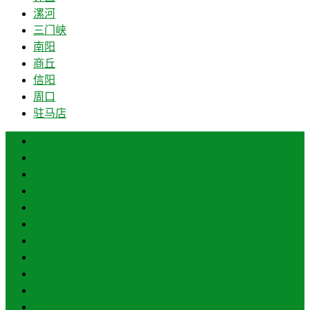
漯河
三门峡
南阳
商丘
信阳
周口
驻马店
郑州
开封
洛阳
平顶山
安阳
鹤壁
新乡
焦作
濮阳
许昌
漯河